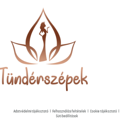
Adatvédelmi tájékoztató
|
Felhasználási feltételek
|
Cookie tájékoztató
|
Süti beállítások